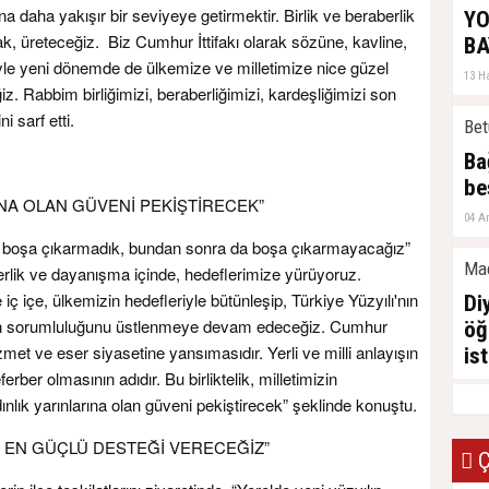
a daha yakışır bir seviyeye getirmektir. Birlik ve beraberlik
YO
cak, üreteceğiz. Biz Cumhur İttifakı olarak sözüne, kavline,
BA
izniyle yeni dönemde de ülkemize ve milletimize nice güzel
13 H
 Rabbim birliğimizi, beraberliğimizi, kardeşliğimizi son
i sarf etti.
Bet
Ba
be
INA OLAN GÜVENİ PEKİŞTİRECEK”
04 Ar
dar boşa çıkarmadık, bundan sonra da boşa çıkarmayacağız”
Ma
erlik ve dayanışma içinde, hedeflerimize yürüyoruz.
iç içe, ülkemizin hedefleriyle bütünleşip, Türkiye Yüzyılı'nın
Di
izin sorumluluğunu üstlenmeye devam edeceğiz. Cumhur
öğ
 hizmet ve eser siyasetine yansımasıdır. Yerli ve milli anlayışın
ist
rber olmasının adıdır. Bu birliktelik, milletimizin
10 A
dınlık yarınlarına olan güveni pekiştirecek” şeklinde konuştu.
 EN GÜÇLÜ DESTEĞİ VERECEĞİZ”
Ç