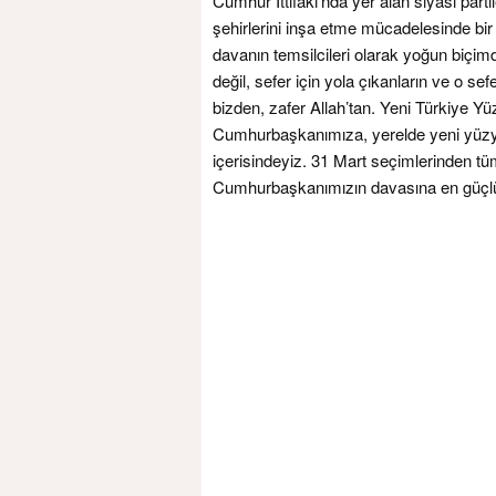
Cumhur İttifakı’nda yer alan siyasi partile
şehirlerini inşa etme mücadelesinde bir
davanın temsilcileri olarak yoğun biçim
değil, sefer için yola çıkanların ve o se
bizden, zafer Allah’tan. Yeni Türkiye Yü
Cumhurbaşkanımıza, yerelde yeni yüzyıl
içerisindeyiz. 31 Mart seçimlerinden tü
Cumhurbaşkanımızın davasına en güçlü de