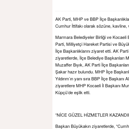
AK Parti, MHP ve BBP İlçe Başkanlıkla
Cumhur İttifakı olarak sözüne, kavline, vaa
Marmara Belediyeler Birliği ve Kocaeli
Parti, Milliyetçi Hareket Partisi ve Büy
İlçe Başkanlıklarını ziyaret etti. AK Part
ziyaretlerde, İlçe Belediye Başkanları
Muzaffer Bıyık, AK Parti İlçe Başkanla
Şakar hazır bulundu. MHP İlçe Başkanla
Yıldırım’ın yanı sıra BBP İlçe Başkanı A
ziyaretlere MHP Kocaeli İl Başkanı Mu
Küpçü’de eşlik etti.
“NİCE GÜZEL HİZMETLER KAZAND
Başkan Büyükakın ziyaretlerde, “Cumhur 