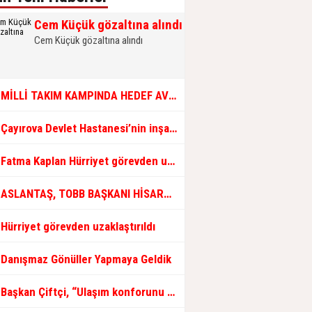
Cem Küçük gözaltına alındı
Cem Küçük gözaltına alındı
MİLLİ TAKIM KAMPINDA HEDEF AVRUPA ŞAMPİYONLUĞU
Çayırova Devlet Hastanesi’nin inşaatı hızla ilerliyor
Fatma Kaplan Hürriyet görevden uzaklaştırıldı
ASLANTAŞ, TOBB BAŞKANI HİSARCIKLIOĞLU İLE BİR ARAYA GELDİ
Hürriyet görevden uzaklaştırıldı
Danışmaz Gönüller Yapmaya Geldik
Başkan Çiftçi, “Ulaşım konforunu artırmak için çalışmalara devam edeceğiz