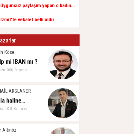
Uygunsuz paylaşım yapan o kadına gözaltı kararı
İzmit'te vekalet belli oldu
azarlar
ih Köse
lp mi IBAN mı ?
ayıs 2025, Perşembe
MAİL ARSLANER
la haline…
isan 2025, Cumartesi
r Altınöz