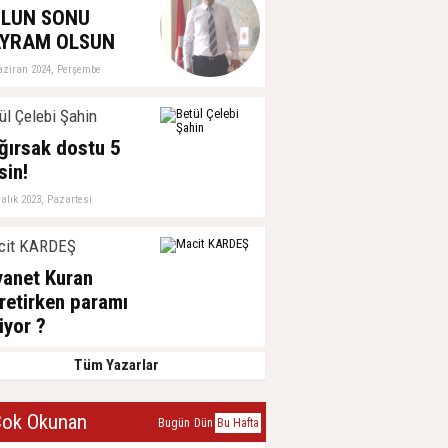
LUN SONU
YRAM OLSUN
aziran 2024, Perşembe
ül Çelebi Şahin
ğırsak dostu 5
sin!
alık 2023, Pazartesi
cit KARDEŞ
yanet Kuran
retirken paramı
iyor ?
ğustos 2023, Perşembe
Tüm Yazarlar
ok Okunan
Bugün
Dün
Bu Hafta