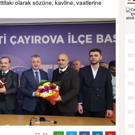
ifakı olarak sözüne, kavline, vaatlerine
02
03
04
05
06
07
08