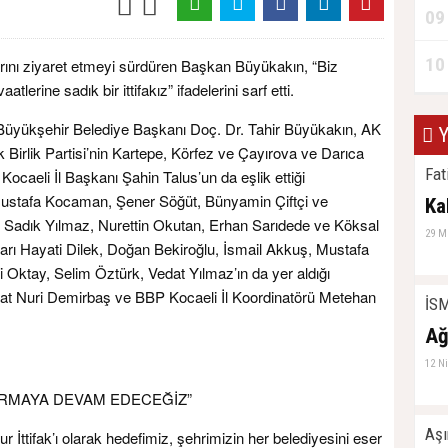
09
10
rını ziyaret etmeyi sürdüren Başkan Büyükakın, “Biz
tlerine sadık bir ittifakız” ifadelerini sarf etti.
 Büyükşehir Belediye Başkanı Doç. Dr. Tahir Büyükakın, AK
Y
ük Birlik Partisi’nin Kartepe, Körfez ve Çayırova ve Darıca
Fat
i Kocaeli İl Başkanı Şahin Talus’un da eşlik ettiği
 Mustafa Kocaman, Şener Söğüt, Bünyamin Çiftçi ve
Ka
rı Sadık Yılmaz, Nurettin Okutan, Erhan Sarıdede ve Köksal
29 M
rı Hayati Dilek, Doğan Bekiroğlu, İsmail Akkuş, Mustafa
li Oktay, Selim Öztürk, Vedat Yılmaz’ın da yer aldığı
rat Nuri Demirbaş ve BBP Kocaeli İl Koordinatörü Metehan
İS
Ağ
12 N
IRMAYA DEVAM EDECEĞİZ”
Aşı
İttifak’ı olarak hedefimiz, şehrimizin her belediyesini eser