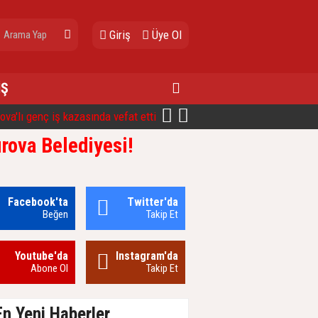
Giriş
Üye Ol
İŞ
amat terörü,kayınpederini öldürdü
rova Belediyesi!
Facebook'ta
Twitter'da
Beğen
Takip Et
Youtube'da
Instagram'da
Abone Ol
Takip Et
n Yeni Haberler