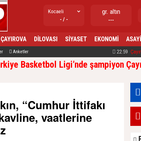
gr. altın
- / -
---
ÇAYIROVA
DİLOVASI
SİYASET
EKONOMİ
ASAY
09:49
Çayırova'da d
er
Anketler
rkiye Basketbol Ligi’nde şampiyon Çayı
ın, “Cumhur İttifakı
kavline, vaatlerine
ız
E