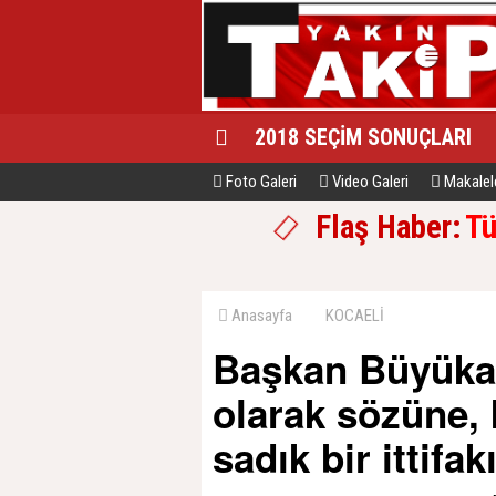
2018 SEÇİM SONUÇLARI
Foto Galeri
Video Galeri
Makalel
Flaş Haber:
Tü
Anasayfa
KOCAELİ
Başkan Büyükak
olarak sözüne, 
sadık bir ittifak