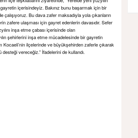
rin ilçe teşkilatlarını ziyaretinde, “Yerelde yeni yüzyılın
 gayretin içerisindeyiz. Bakınız bunu başarmak için bir
de çalışıyoruz. Bu dava zafer maksadıyla yola çıkanların
ferin zafere ulaşması için gayret edenlerin davasıdır. Sefer
zyılını inşa etme çabası içerisinde olan
ın şehirlerini inşa etme mücadelesinde bir gayretin
m Kocaeli’nin ilçelerinde ve büyükşehirden zaferle çıkarak
steği vereceğiz.” İfadelerini de kullandı.