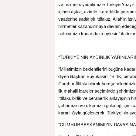
ve hizmet siyasetimizle Türkiye Yüzyılı’n
içinde aşkla, azimle, kararlılıkla çalışa
vaatlerine sadık bir ittifakız. Allah'ın 
hizmetler kazandırmaya devam edeceğiz.
nefesimize kadar daim eylesin” ifadelerin
“TÜRKİYE'NİN AYDINLIK YARINLAR
“Milletimizin beklentilerini bugüne ka
diyen Başkan Büyükakın, “Birlik, berab
Cumhur İttifakı olarak hemşehrilerimizle 
ilk mahalli idareler seçiminde şehrim
İttifakı, birlik ve beraberlik anlayışının
şehrimizin ve ülkemizin geleceği için sefe
kararlılığıyla güçlenerek, Türkiye'nin ay
“CUMHURBAŞKANIMIZIN DAVASINA