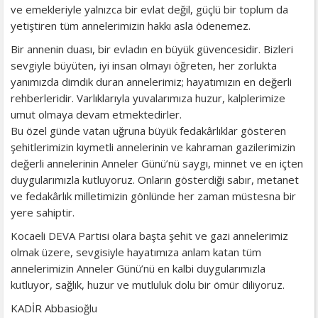
ve emekleriyle yalnızca bir evlat değil, güçlü bir toplum da
yetiştiren tüm annelerimizin hakkı asla ödenemez.
Bir annenin duası, bir evladın en büyük güvencesidir. Bizleri
sevgiyle büyüten, iyi insan olmayı öğreten, her zorlukta
yanımızda dimdik duran annelerimiz; hayatımızın en değerli
rehberleridir. Varlıklarıyla yuvalarımıza huzur, kalplerimize
umut olmaya devam etmektedirler.
Bu özel günde vatan uğruna büyük fedakârlıklar gösteren
şehitlerimizin kıymetli annelerinin ve kahraman gazilerimizin
değerli annelerinin Anneler Günü’nü saygı, minnet ve en içten
duygularımızla kutluyoruz. Onların gösterdiği sabır, metanet
ve fedakârlık milletimizin gönlünde her zaman müstesna bir
yere sahiptir.
Kocaeli DEVA Partisi olara başta şehit ve gazi annelerimiz
olmak üzere, sevgisiyle hayatımıza anlam katan tüm
annelerimizin Anneler Günü’nü en kalbi duygularımızla
kutluyor, sağlık, huzur ve mutluluk dolu bir ömür diliyoruz.
KADİR Abbasioğlu