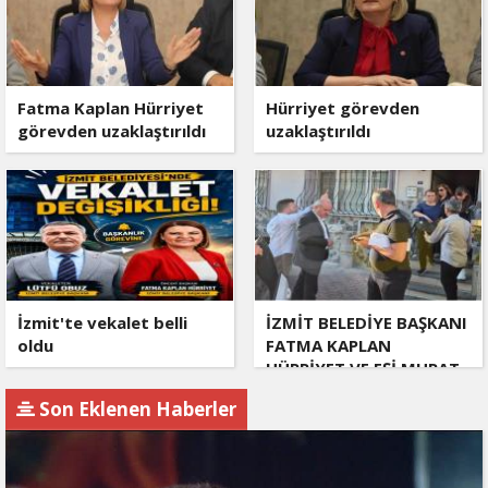
Fatma Kaplan Hürriyet
Hürriyet görevden
görevden uzaklaştırıldı
uzaklaştırıldı
İzmit'te vekalet belli
İZMİT BELEDİYE BAŞKANI
oldu
FATMA KAPLAN
HÜRRİYET VE EŞİ MURAT
HÜRRİYET GÖZALTINA
Son Eklenen Haberler
ALINDI