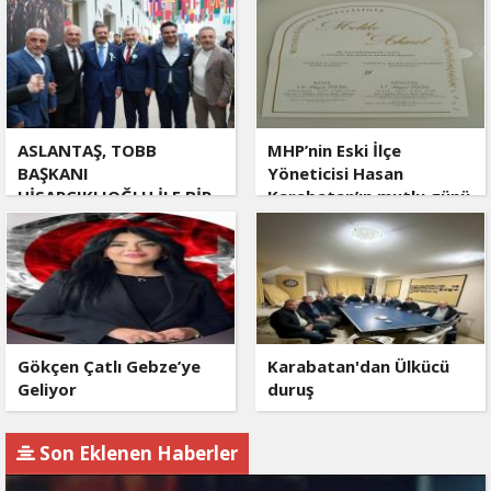
ASLANTAŞ, TOBB
MHP’nin Eski İlçe
BAŞKANI
Yöneticisi Hasan
HİSARCIKLIOĞLU İLE BİR
Karabatan’ın mutlu günü
ARAYA GELDİ
Gökçen Çatlı Gebze’ye
Karabatan'dan Ülkücü
Geliyor
duruş
Son Eklenen Haberler